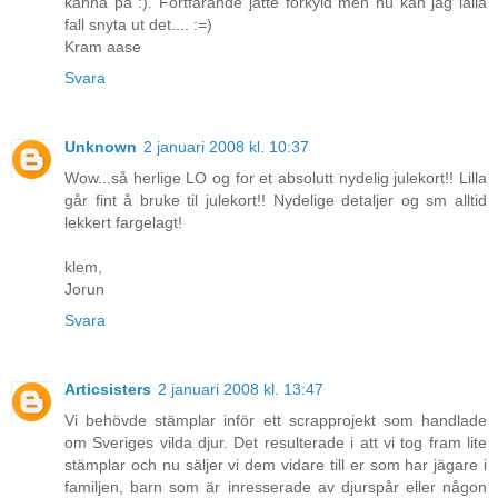
känna på :). Fortfarande jätte förkyld men nu kan jag ialla
fall snyta ut det.... :=)
Kram aase
Svara
Unknown
2 januari 2008 kl. 10:37
Wow...så herlige LO og for et absolutt nydelig julekort!! Lilla
går fint å bruke til julekort!! Nydelige detaljer og sm alltid
lekkert fargelagt!
klem,
Jorun
Svara
Articsisters
2 januari 2008 kl. 13:47
Vi behövde stämplar inför ett scrapprojekt som handlade
om Sveriges vilda djur. Det resulterade i att vi tog fram lite
stämplar och nu säljer vi dem vidare till er som har jägare i
familjen, barn som är inresserade av djurspår eller någon