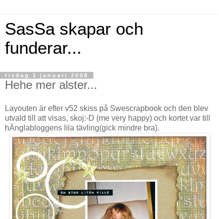
SasSa skapar och
funderar...
tisdag 1 januari 2008
Hehe mer alster...
Layouten är efter v52 skiss på
Swescrapbook
och den blev
utvald till att visas, skoj:-D (
me
very
happy
) och kortet var till
hÄnglabloggens
lila tävling(gick mindre bra).