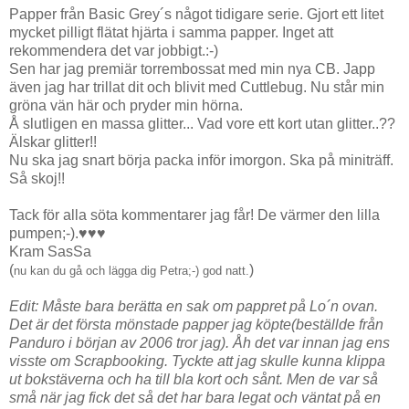
Papper från
Basic
Grey
´s något tidigare serie. Gjort ett litet
mycket
pilligt
flätat hjärta i samma papper. Inget att
rekommendera det var jobbigt.:-)
Sen har jag premiär
torrembossat
med min nya
CB.
Japp
även jag har trillat dit och blivit med
Cuttlebug.
Nu står min
gröna vän här och pryder min hörna.
Å slutligen en massa glitter... Vad vore ett kort utan glitter..??
Älskar glitter!!
Nu ska jag snart börja packa inför imorgon. Ska på miniträff.
Så skoj!!
Tack för alla söta kommentarer jag får! De värmer den lilla
pumpen;-).♥♥♥
Kram
SasSa
(
)
nu kan du gå och lägga dig Petra;-) god natt.
Edit: Måste bara berätta en sak om pappret på Lo´n ovan.
Det är det första mönstade papper jag köpte(beställde från
Panduro i början av 2006 tror jag). Åh det var innan jag ens
visste om Scrapbooking. Tyckte att jag skulle kunna klippa
ut bokstäverna och ha till bla kort och sånt. Men de var så
små när jag fick det så det har bara legat och väntat på en