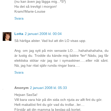
(nu kan även jag lägga mig...*S*)
Ha det så trevligt i morgon!
Kram//Marie-Louise
Svara
Lotta
2 januari 2008 kl. 00:04
Så härliga alster. Vad kul att din LO visas upp.
Ang. om jag sytt på min senaste LO......hahahahahaha, du
är lustig du. Trodde du kände mig bättre *ler* Nädu, jag får
elektiska stötar när jag tar i symaskiner......eller nåt sånt.
Nä, jag har ritat själv runda ringar bara.....
Svara
Anonym
2 januari 2008 kl. 05:33
Hejsan SasSa!
Vill bara vara här på din sida och njuta av allt fint du gör.
Helt makalöst fint du gör vad du trollar...ler....
Förstår att din mamma la beslag på kortet.