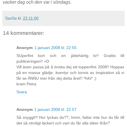
vacker dag och den var i söndags.
SasSa
kl.
22:11:00
14 kommentarer:
Anonym
1 januari 2008 kl. 22:55
SUperfint kort och en jättehärlig lo!! Grattis till
publiceringen!! =D
Vill även passa på å önska dej ett toppenfint 2008!! Hoppas
på en massa glädje, äventyr och tonvis av inspiration så vi
får se ÄNNU mer från dej detta året!! *hihi* ;)
kram Petra
Svara
Anonym
1 januari 2008 kl. 22:57
Så snyggt!!! Hur lyckas du??, hmm, fattar inte hur du får till
det så otroligt läckert och vart du får alla idéer ifrån?