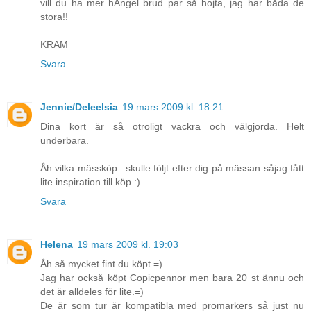
vill du ha mer hÄngel brud par så hojta, jag har båda de
stora!!
KRAM
Svara
Jennie/Deleelsia
19 mars 2009 kl. 18:21
Dina kort är så otroligt vackra och välgjorda. Helt
underbara.
Åh vilka mässköp...skulle följt efter dig på mässan såjag fått
lite inspiration till köp :)
Svara
Helena
19 mars 2009 kl. 19:03
Åh så mycket fint du köpt.=)
Jag har också köpt Copicpennor men bara 20 st ännu och
det är alldeles för lite.=)
De är som tur är kompatibla med promarkers så just nu