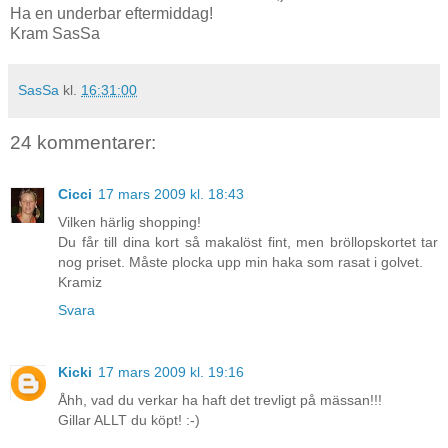
Ha en underbar eftermiddag!
Kram SasSa
SasSa
kl.
16:31:00
24 kommentarer:
Cicci
17 mars 2009 kl. 18:43
Vilken härlig shopping!
Du får till dina kort så makalöst fint, men bröllopskortet tar
nog priset. Måste plocka upp min haka som rasat i golvet.
Kramiz
Svara
Kicki
17 mars 2009 kl. 19:16
Åhh, vad du verkar ha haft det trevligt på mässan!!!
Gillar ALLT du köpt! :-)