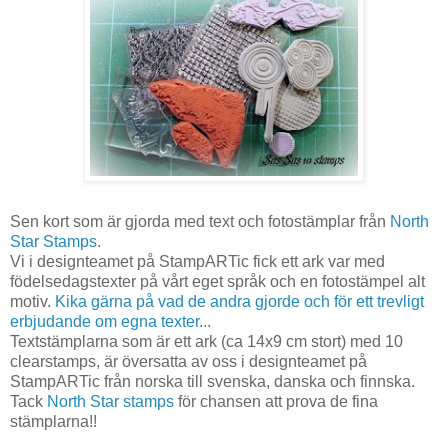
Sen kort som är gjorda med text och fotostämplar från
North
Star Stamps
.
Vi i designteamet på StampARTic fick ett ark var med
födelsedagstexter på vårt eget språk och en fotostämpel alt
motiv.
Kika gärna på vad de andra gjorde och för ett trevligt
erbjudande om egna texter...
Textstämplarna som är ett ark (ca 14x9 cm stort) med 10
clearstamps, är översatta av oss i designteamet på
StampARTic från norska till svenska, danska och finnska.
Tack
North Star stamps
för chansen att prova de fina
stämplarna!!