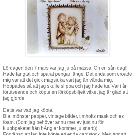
Lördagen den 7 mars var jag ju på mässa. Oh en sån dag!!
Hade längtat och sparat pengar länge. Det enda som oroade
mig var att det gick magsjuka vart jag än vända mig.
Hoppades så att jag skulle slippa och jag hade tur. Var i år
förutseende och köpte en förköpsbiljett vilket jag är glad att
jag gjorde.
Detta var vad jag köpte.
Bla. mönster papper, vintage bilder, timholtz mask och ez
foam. (Som jag behöver ännu mer av just nu för
klubbpaketet från hÄnglar kommer ju snart:)).
Förvånad att jag inte köpte ett enda cardstock. Men tror att