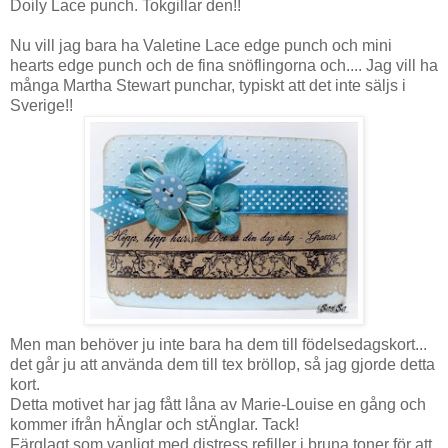
Doily Lace punch. Tokgillar den!!
Nu vill jag bara ha Valetine Lace edge punch och mini
hearts edge punch och de fina snöflingorna och.... Jag vill ha
många Martha Stewart punchar, typiskt att det inte säljs i
Sverige!!
Men man behöver ju inte bara ha dem till födelsedagskort...
det går ju att använda dem till tex bröllop, så jag gjorde detta
kort.
Detta motivet har jag fått låna av Marie-Louise en gång och
kommer ifrån hÄnglar och stÄnglar. Tack!
Färglagt som vanligt med distress refiller i bruna toner för att